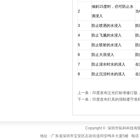
倾斜15度时，仍可防止水
2
当
滴浸入
3
防止喷洒的水浸入
防
4
防止飞溅的水浸入
防
5
防止喷射的水浸入
防
6
防止大浪浸入
防
7
防止浸水时水的浸入
在
8
防止沉没时水的浸入
在
上一条：印度发布泛光灯标准修订版，
下一条：印度发布灯具的强制遵守准
Copyright © 深圳市拓科科技有限公司
地址：广东省深圳市宝安区石岩街道同安鸣丰大厦5楼 电话：+86-755-3