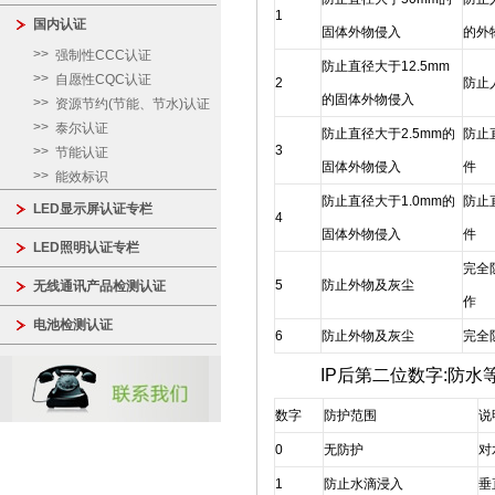
1
国内认证
固体外物侵入
的外
强制性CCC认证
防止直径大于12.5mm
自愿性CQC认证
2
防止
的固体外物侵入
资源节约(节能、节水)认证
泰尔认证
防止直径大于2.5mm的
防止
3
节能认证
固体外物侵入
件
能效标识
防止直径大于1.0mm的
防止
LED显示屏认证专栏
4
固体外物侵入
件
LED照明认证专栏
完全
5
防止外物及灰尘
无线通讯产品检测认证
作
电池检测认证
6
防止外物及灰尘
完全
IP后第二位数字:防水
数字
防护范围
说
0
无防护
对
1
防止水滴浸入
垂