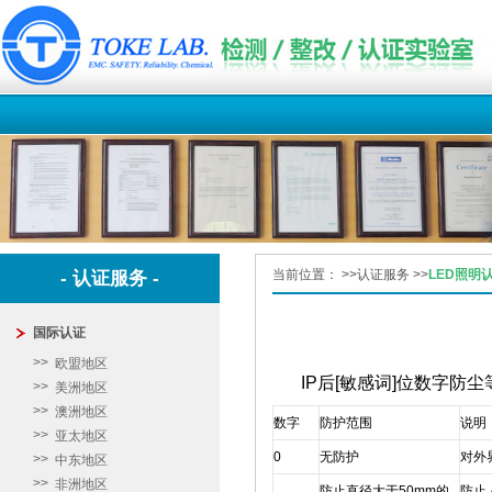
当前位置：
>>
认证服务
>>
LED照明
- 认证服务 -
国际认证
欧盟地区
IP后[敏感词]位数字防尘
美洲地区
澳洲地区
数字
防护范围
说明
亚太地区
0
无防护
对外
中东地区
非洲地区
防止直径大于50mm的
防止