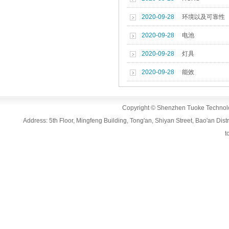
2020-09-28
环境以及可靠性
2020-09-28
电池
2020-09-28
灯具
2020-09-28
能效
Copyright © Shenzhen Tuoke Technolog
Address: 5th Floor, Mingfeng Building, Tong'an, Shiyan Street, Bao'an D
t