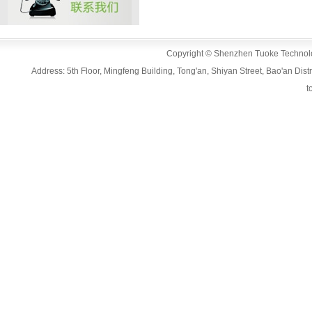
Copyright © Shenzhen Tuoke Technolog
Address: 5th Floor, Mingfeng Building, Tong'an, Shiyan Street, Bao'an D
t