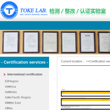
Current location：
>>
Certification se
- Certification services -
International certification
EU region
America
一、灯的控制装置
Australia
2020年10月16日，新加坡企业发展局Enterprise Singapore发布Cir 2020-06通告，降低了灯的控制装置的产品分类风险等级，此次变更意味着的已签发的灯具控制器证书在进行续期时，如果产品没有任何变更，不需进行重新测试。
管控产品
灯的控制装置（Lamp Control Gears）
Asia Pacific Region
二、风扇
2020年10月19日，新加坡企业发展局Enterprise Singapore发布Cir 2020-08通告，更新了风扇类产品的测试标准版本：
管控产品
更新后安全标准（[敏感词]版本）
Middle East
台扇/落地扇/壁扇适用：IEC 60335-2-80: 2002 或者SS 655: 20
风扇（Fans）
吊扇/循环扇适用：IEC 60335-2-80:2002 + SS 655:2020(附
变更影响：
SS 655:2020(附录ZA) 将取代SS 360: 1992作为吊扇注册COC补充标准的[敏感词]版本
Africa
已经采用SS 360:1992签发COC证书的吊扇产品不需要更新证书, 2022年3月31日以后，新加坡将不再接受SS 360:1992版本标准申请COC证书
三、与台灯/落地灯配套使用的AC电源适配器
2020年11月23日，新加坡企业发展局Enterprise Singapore发布Cir 2020-12通告，更新了与台灯/落地灯配套使用的AC电源适配器标准版本：