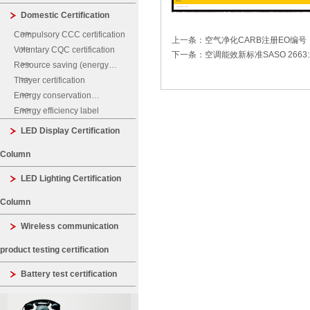
管控产品
与台灯/落地灯配套使用的AC电源适配器
Domestic Certification
提示：IEC 60598-2-4:1997标准作为[敏感词]版本的使用宽限期延长到2021年11月30日。此后，所有使用IEC 60598-2-4安全标准的台式/立式灯的AC电源适配器进行COC新申请或续期申请时都必须提供符合IEC 60598-2-4: 20
Compulsory CCC certification
上一条：空气净化CARB注册EO编号
Voluntary CQC certification
下一条：空调能效新标准SASO 2663:2
Resource saving (energy
saving, water saving)
Thayer certification
certification
Energy conservation
certification
Energy efficiency label
LED Display Certification
Column
LED Lighting Certification
Column
Wireless communication
product testing certification
Battery test certification