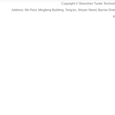
Copyright © Shenzhen Tuoke Technolog
Address: 5th Floor, Mingfeng Building, Tong'an, Shiyan Street, Bao'an D
t