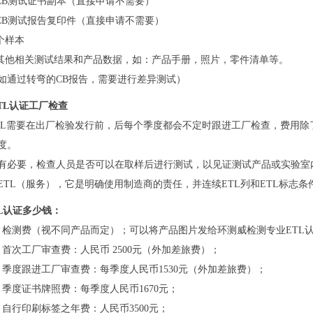
.CB测试证书副本（直接申请不需要）
.CB测试报告复印件（直接申请不需要）
.个样本
.其他相关测试结果和产品数据，如：产品手册，照片，零件清单等。
如通过转弯的CB报告，需要进行差异测试）
TL认证工厂检查
TL需要在出厂检验发行前，后每个季度都会不定时跟进工厂检查，费用
度。
有必要，检查人员是否可以在取样后进行测试，以见证测试产品或实验室
ETL（服务），它是明确使用制造商的责任，并连续ETL列和ETL标志条
L认证多少钱：
、检测费（视不同产品而定）；可以将产品图片发给环测威检测专业ETL
、首次工厂审查费：人民币 2500元（外加差旅费）；
、季度跟进工厂审查费：每季度人民币1530元（外加差旅费）；
、季度证书牌照费：每季度人民币1670元；
、自行印刷标签之年费：人民币3500元；