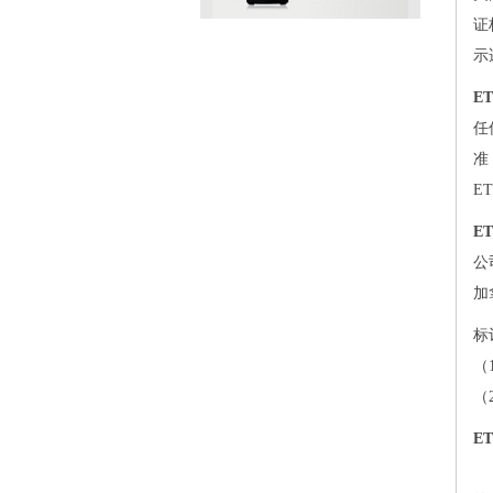
证
示
E
任
准
E
E
公
加
标
（
（
E
E