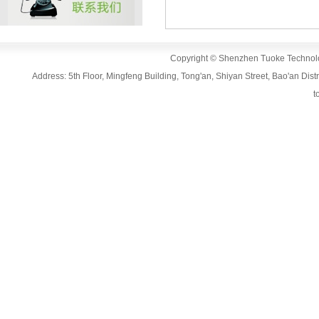
Copyright © Shenzhen Tuoke Technolog
Address: 5th Floor, Mingfeng Building, Tong'an, Shiyan Street, Bao'an D
t