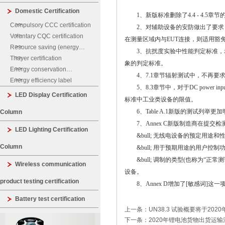
Domestic Certification
1、新版标准删除了4.4 - 4.5
Compulsory CCC certification
2、对辅助设备的安防做出了要求
Voluntary CQC certification
在测量区域内与EUT连接，则适用豁
Resource saving (energy
3、抗扰度实验中性能判定标准
saving, water saving)
Thayer certification
象的判定标准。
certification
Energy conservation
4、7.1章节辐射测试中，不再要
certification
Energy efficiency label
5、8.3章节中，对于DC power
LED Display Certification
标准中工业类设备的限值。
6、Table A.1新版的测试列举更加
Column
7、Annex C新版制造商在提
LED Lighting Certification
&bull; 无线电设备的预定用途
Column
&bull;
用于预期用途的用户控制功
&bull;
调制的类型(也称为“正常测
Wireless communication
设备。
product testing certification
8、Annex D增加了[敏感词]这一项
Battery test certification
上一条：UN38.3 试验概要将于202
下一条：2020年锂电池货物出货运输