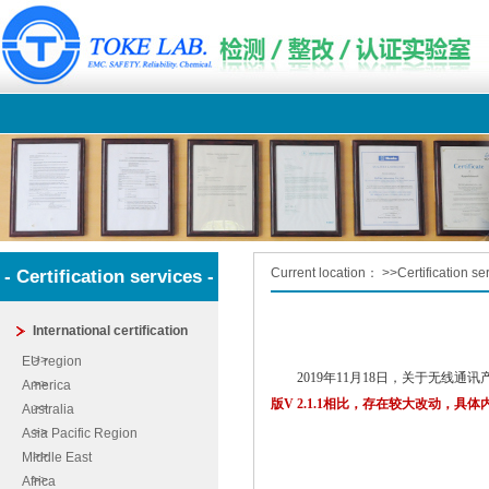
Current location：
>>
Certification se
- Certification services -
International certification
EU region
2019年11月18日，关于无线通讯产品R
America
版V 2.1.1相比，存在较大改动，具
Australia
Asia Pacific Region
Middle East
Africa