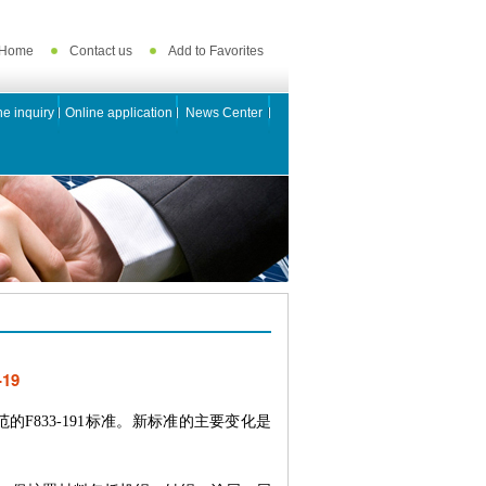
Home
Contact us
Add to Favorites
ne inquiry
Online application
News Center
19
的F833-191标准。新标准的主要变化是