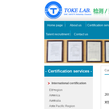
Home page
About us
Certification ser
Talent recruitment
Contact us
Cur
- Certification services -
International certification
EU region
2
America
Australia
对
Asia Pacific Region