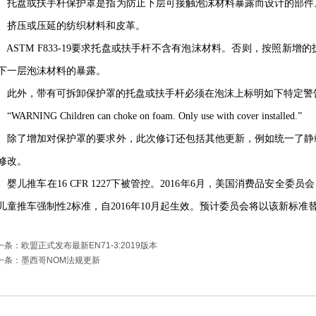
盘或扶手杆保护罩是指为防止下层可接触泡沫材料暴露而设计的部件
、挤压或压延的纺织材料和皮革。
STM F833-19要求托盘或扶手杆不含有泡沫材料。否则，按照新增
下一层泡沫材料的暴露。
外，带有可拆卸保护罩的托盘或扶手杆必须在泡沫上标明如下特定警
ARNING Children can choke on foam. Only use with cover installed.”
了增加对保护罩的要求外，此次修订还包括其他更新，例如统一了静
修改。
儿推车在16 CFR 1227下被管控。2016年6月，美国消费品安全委员会（C
儿童推车强制性2标准，自2016年10月起生效。预计委员会将以该新标准
一条：欧盟正式发布最新EN71-3:2019版本
一条：墨西哥NOM法规更新