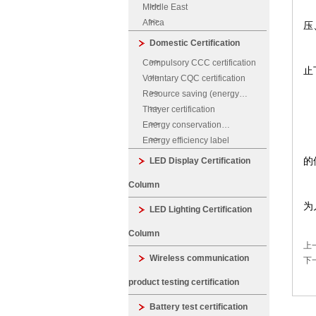
托
Middle East
Africa
压
Domestic Certification
A
Compulsory CCC certification
止
Voluntary CQC certification
此
Resource saving (energy
saving, water saving)
Thayer certification
“W
certification
Energy conservation
除
certification
Energy efficiency label
LED Display Certification
的
婴
Column
为
LED Lighting Certification
Column
上
Wireless communication
下
product testing certification
Battery test certification