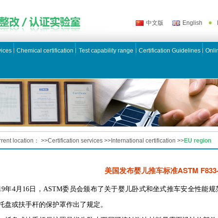
中文版
English
vices
Chemical certification
Test capability range
Certification Guidelines
Onli
rent location：
>>
Certification services
>>
International certification
>>
EU region
美国发布婴儿推车标准ASTM F833-
019年4月16日，ASTM委员会颁布了关于婴儿卧式和坐式推车安全性能规范
托盘或扶手杆的保护罩作出了规定。