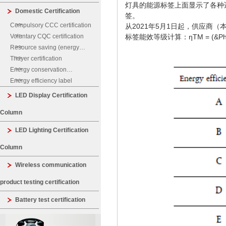
灯具的能源标签上面显示了各种适
Domestic Certification
签。
Compulsory CCC certification
从2021年5月1日起，供应商
Voluntary CQC certification
标签能效等级计算：ƞTM = (&Phi;u
Resource saving (energy
saving, water saving)
Thayer certification
certification
Energy conservation
certification
Energy efficiency label
LED Display Certification
Column
LED Lighting Certification
Column
Wireless communication
product testing certification
Battery test certification