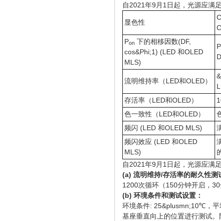
自2021年9月1日起，光源应满
C
显色性
P
下的相移因数(DF,
on
P
cos&Phi;1) (LED 和OLED
D
MLS)
&
流明维持率（LED和OLED）
L
存活率（LED和OLED）
色一致性（LED和OLED）
频闪 (LED 和OLED MLS)
频闪效应 (LED 和OLED
满
MLS)
自2021年9月1日起，光源应满
(a) 流明维持/存活率的耐久性
1200次循环（150分钟开启，3
(b) 环境条件和测试设置：
环境条件: 25&plusmn;10℃，
基座垂直向上的位置进行测试。