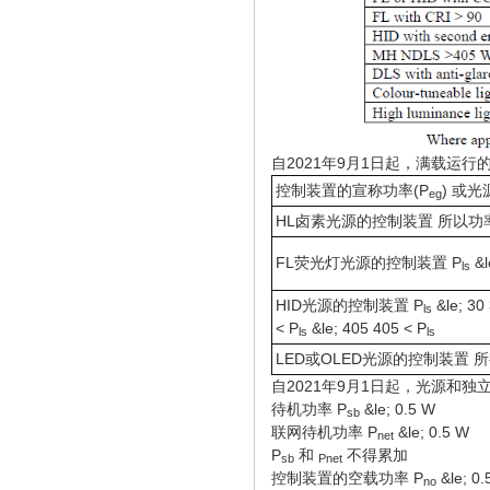
自2021年9月1日起，满载运行
控制装置的宣称功率(P
) 或
eg
HL卤素光源的控制装置 所以功率
FL荧光灯光源的控制装置 P
&l
ls
HID光源的控制装置 P
&le; 30
ls
< P
&le; 405 405 < P
ls
ls
LED或OLED光源的控制装置 
自2021年9月1日起，光源和
待机功率 P
&le; 0.5 W
sb
联网待机功率 P
&le; 0.5 W
net
P
和
不得累加
sb
Pnet
控制装置的空载功率 P
&le; 0
no