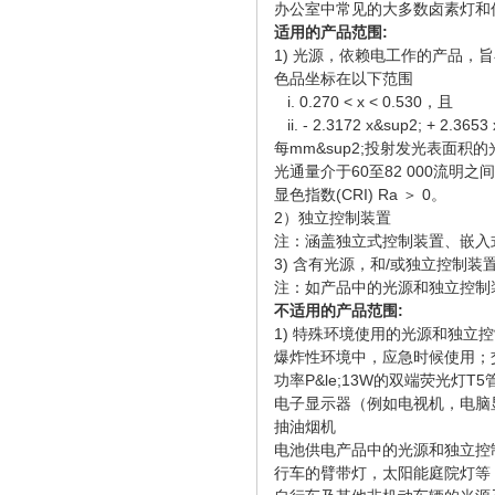
办公室中常见的大多数卤素灯和
适用的产品范围:
1) 光源，依赖电工作的产品，
色品坐标在以下范围
i. 0.270 < x < 0.530，且
ii. - 2.3172 x&sup2; + 2.3653
每mm&sup2;投射发光表面积的光通
光通量介于60至82 000流明之
显色指数(CRI) Ra ＞ 0。
2）独立控制装置
注：涵盖独立式控制装置、嵌入
3) 含有光源，和/或独立控制装
注：如产品中的光源和独立控制
不适用的产品范围:
1) 特殊环境使用的光源和独立
爆炸性环境中，应急时候使用；
功率P&le;13W的双端荧光灯T5
电子显示器（例如电视机，电脑
抽油烟机
电池供电产品中的光源和独立控
行车的臂带灯，太阳能庭院灯等