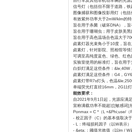
自行车及其他非机动车辆的光源
信号灯（包括但不限于道路，铁
图像捕获和图像投影用灯（包括
有效紫外功率大于2mW/klm
旨在用于杀菌（破坏DNA），
旨在用于珊瑚虫；用于皮肤美黑的
旨在用于高色温场合色温大于700
卤素灯器光束角小于10度，旨
卤素灯，针对影院、照相馆等情
可调至高纯度蓝色、绿色、红色
实验室使用的标准灯，旨在用于
白炽灯满足这些条件：&le;40W
卤素灯满足这些条件：G4，GY6.
卤素灯带R7s灯头，色温&le;2
单端荧光灯直径16mm，2G11灯头
能效要求：
自2021年9月1日起，光源应满
宣称满载功率不能超过[敏感词]允许功
Ponmax = C *（L +&Phi;use/（
- 校正因子（C）的基本值取决
- L：终端损耗因子（以W表示）
- &eta;：阈值光效值（以lm / 