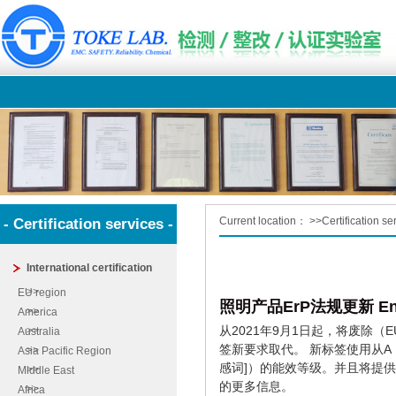
Current location：
>>
Certification se
- Certification services -
International certification
EU region
照明产品ErP法规更新 Ene
America
从2021年9月1日起，将废除（EU）
Australia
签新要求取代。 新标签使用从A（
Asia Pacific Region
感词]）的能效等级。并且将提供
Middle East
的更多信息。
Africa