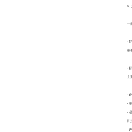
A
一
·
主
·
主
·
-
-
和
-