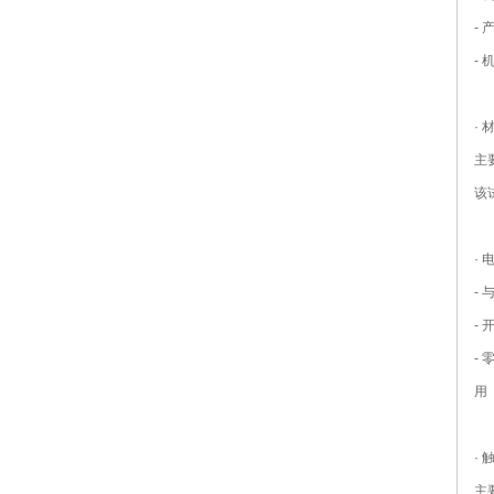
-
-
·
主
该
·
-
-
-
用
·
主