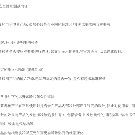
. 安全性能测试内容
般的电子电器产品, 虽然必须符合不同的标准, 但其测试要求内容主要有:
 铭牌, 标识和说明书的检查
要检查是否按标准要求进行描述, 如文字应用销售地的官方语言, 以免造成误解.
 额定的输入和输出 (消耗功率)
要检测产品的输入功率/电流与标定的是否一致, 是否有超出标准限值
 正常条件下的温升试验和耐久性试验
 主要考核产品在正常使用时是否会在产品内部和外部产生过高的温升, 防止对使用者、
 温升的效果与产品的发热源和散热条件有关, 包括设备中:发热元件的消耗功率, 结构, 位
形状, 设备电气结构等
 产品的结构整改和温度元件变更会导致温升的状态变化