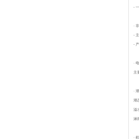
-
·
-
-
·
主
·
潮
溢
淋
·