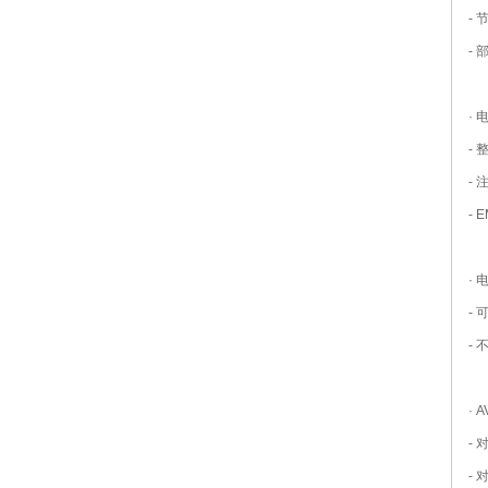
-
-
· 
-
- 
-
·
- 
-
· 
-
-