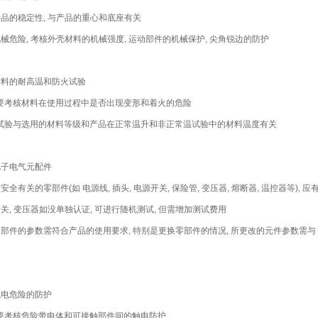
 产品的稳定性, 与产品的重心和底座有关
 机械危险, 考核外壳材料的机械强度, 运动部件的机械保护, 尖角锐边的防护
 材料的耐高温和防火试验
要考核材料在使用过程中是否出现变形和着火的危险
试验与选用的材料等级和产品在正常温升和非正常温试验中的材料温度有关
 电子电气元配件
 与安全有关的零部件(如 电源线, 插头, 电源开关, 保险管, 变压器, 熔断器, 温控器等), 
 开关, 变压器如没单独认证, 可进行随机测试, 但需增加测试费用
 零部件的参数需符合产品的使用要求, 特别是更换零部件的情况, 所更改的元件参数需与
 触电危险的防护
要考核危险带电体和可接触部件间的触电防护